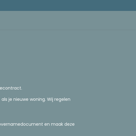
iteit & gas
Hulp & contact
Mijn klantenzone
iecontract.
als je nieuwe woning. Wij regelen
ieovernamedocument en maak deze