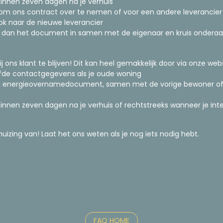
innen zeven dagen na je verhuis
m ons contract over te nemen of voor een andere leverancier t
k naar de nieuwe leverancier
l dan het document in samen met de eigenaar en kruis onderaa
ons klant te blijven! Dit kan heel gemakkelijk door via onze web
fde contactgegevens als je oude woning
ld energieovernamedocument, samen met de vorige bewoner of
nnen zeven dagen na je verhuis of rechtstreeks wanneer je int
zing van! Laat het ons weten als je nog iets nodig hebt.
FAQ HOME