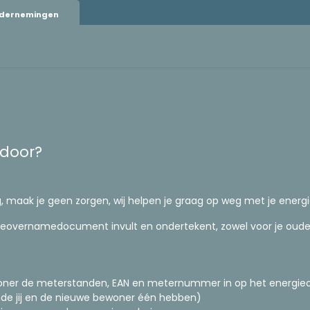
ndernemingen
Klant worden
Elektric
 door?
, maak je geen zorgen, wij helpen je graag op weg met je energ
rgieovernamedocument invult en ondertekent, zowel voor je oude 
oner de meterstanden, EAN en meternummer in op het energ
de jij en de nieuwe bewoner één hebben)