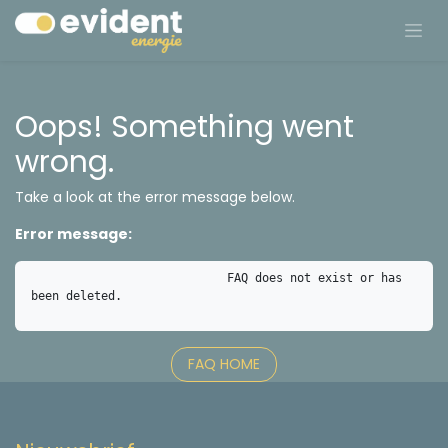
Oops! Something went
wrong.
Take a look at the error message below.
Error message:
                            FAQ does not exist or has 
been deleted.

FAQ HOME